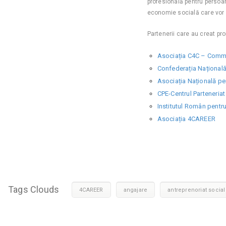
profesională pentru persoane
economie socială care vor o
Partenerii care au creat pr
Asociația C4C – Comm
Confederația Națională 
Asociația Națională pe
CPE-Centrul Parteneriat
Institutul Român pentr
Asociația 4CAREER
Tags Clouds
4CAREER
angajare
antreprenoriat social