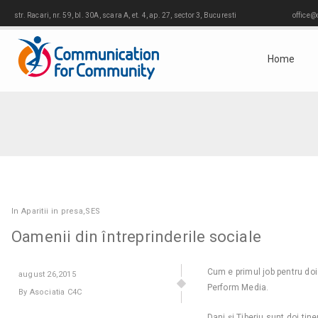
str. Racari, nr. 59, bl. 30A, scara A, et. 4, ap. 27, sector 3, Bucuresti
office@
Home
In
Aparitii in presa
,
SES
Oamenii din întreprinderile sociale
Cum e primul job pentru doi
august
26,2015
Perform Media.
By Asociatia C4C
Dani și Tiberiu sunt doi tin