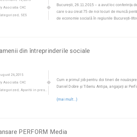
București, 26.11.2015 – a avut loc conferința d
By Asociatia C4C
care s-au creat 75 de noi locuri de muncă pentru
Categorized;
SES
de economie socială în regiunile București-Ilf
amenii din întreprinderile sociale
august
26,2015
Cum e primul job pentru doi tineri de nouăspr
By Asociatia C4C
Daniel Dobre și Tiberiu Antipa, angajați ai Per
Categorized;
Aparitii in presa
,
SES
(mai mult…)
ansare PERFORM Media