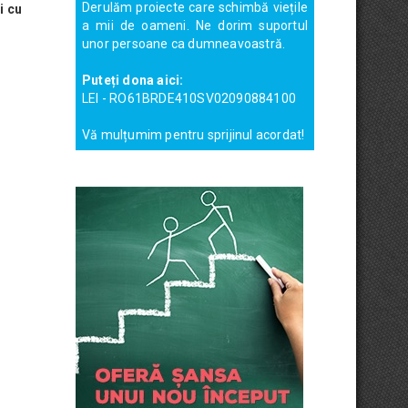
Derulăm proiecte care schimbă viețile
i cu
a mii de oameni. Ne dorim suportul
unor persoane ca dumneavoastră.
Puteți dona aici:
LEI - RO61BRDE410SV02090884100
Vă mulțumim pentru sprijinul acordat!