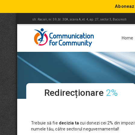
Aboneaza
str. Racari, nr. 59, bl. 30A, scara A, et. 4, ap. 27, sector 3, Bucuresti
Home
Redirecționare
2%
Trebuie să fie
decizia ta
cui donezi cei 2% din impozitu
numele tău, către sectorul neguvernamental!