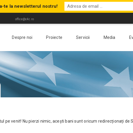
-te la newsletterul nostru!
office@c4c.ro
Despre noi
Proiecte
Servicii
Media
E
l pe venit! Nu pierzi nimic, acești bani sunt oricum redirecționați de S