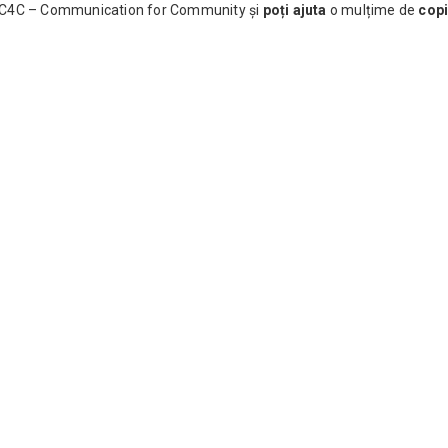
a C4C – Communication for Community și
poți ajuta
o mulțime de
copi