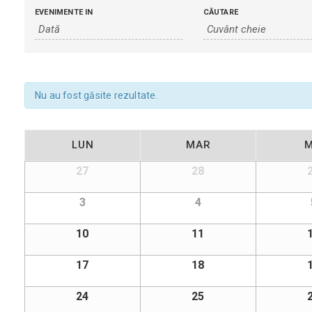
Evenimente
Evenimente
EVENIMENTE IN
CĂUTARE
Search
Search
and
Views
Navigation
Nu au fost găsite rezultate.
Calendar
LUN
MAR
M
of
Calendar
27
28
Evenimente
of
Evenimente
3
4
10
11
17
18
24
25