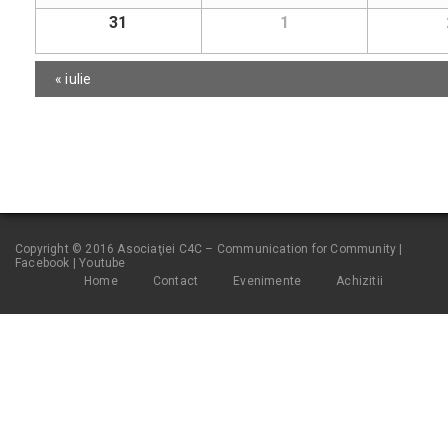
31
1
«
iulie
Copyright © 2016 Asociaţiei C4C – Communication for Community |
Facebook
|
Youtube
Home
Contact
Evenimente
Achizitii