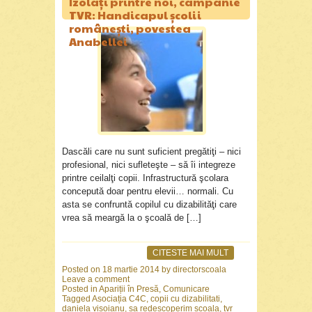
Izolați printre noi, campanie
TVR: Handicapul şcolii
româneşti, povestea
Anabellei
Dascăli care nu sunt suficient pregătiţi – nici
profesional, nici sufleteşte – să îi integreze
printre ceilalţi copii. Infrastructură şcolara
concepută doar pentru elevii… normali. Cu
asta se confruntă copilul cu dizabilităţi care
vrea să meargă la o şcoală de […]
CITESTE MAI MULT
Posted on
18 martie 2014
by
directorscoala
Leave a comment
Posted in
Apariții în Presă
,
Comunicare
Tagged
Asociația C4C
,
copii cu dizabilitati
,
daniela visoianu
,
sa redescoperim scoala
,
tvr