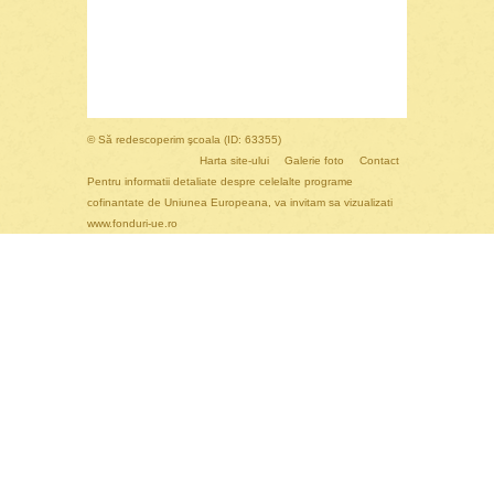
© Să redescoperim şcoala (ID: 63355)
Harta site-ului
Galerie foto
Contact
Pentru informatii detaliate despre celelalte programe
cofinantate de Uniunea Europeana, va invitam sa vizualizati
www.fonduri-ue.ro