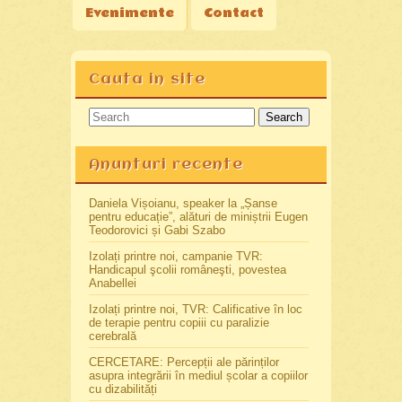
Evenimente
Contact
Cauta in site
Search
Anunturi recente
Daniela Vișoianu, speaker la „Șanse
pentru educație”, alături de miniștrii Eugen
Teodorovici și Gabi Szabo
Izolați printre noi, campanie TVR:
Handicapul şcolii româneşti, povestea
Anabellei
Izolați printre noi, TVR: Calificative în loc
de terapie pentru copiii cu paralizie
cerebrală
CERCETARE: Percepții ale părinților
asupra integrării în mediul școlar a copiilor
cu dizabilități