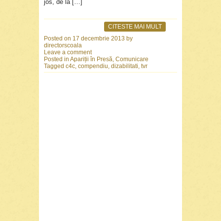
jos, de la […]
CITESTE MAI MULT
Posted on
17 decembrie 2013
by
directorscoala
Leave a comment
Posted in
Apariții în Presă
,
Comunicare
Tagged
c4c
,
compendiu
,
dizabilitati
,
tvr