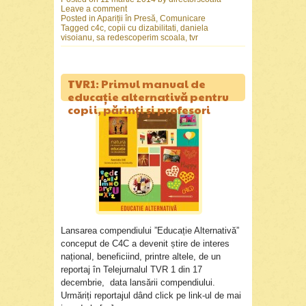
Leave a comment
Posted in
Apariții în Presă
,
Comunicare
Tagged
c4c
,
copii cu dizabilitati
,
daniela
visoianu
,
sa redescoperim scoala
,
tvr
TVR1: Primul manual de
educație alternativă pentru
copii, părinți și profesori
Lansarea compendiului ”Educație Alternativă”
conceput de C4C a devenit știre de interes
național, beneficiind, printre altele, de un
reportaj în Telejurnalul TVR 1 din 17
decembrie, data lansării compendiului.
Urmăriți reportajul dând click pe link-ul de mai