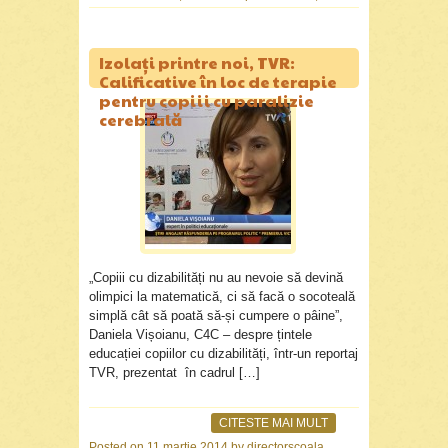
Izolați printre noi, TVR:
Calificative în loc de terapie
pentru copiii cu paralizie
cerebrală
„Copiii cu dizabilități nu au nevoie să devină
olimpici la matematică, ci să facă o socoteală
simplă cât să poată să-și cumpere o pâine”,
Daniela Vișoianu, C4C – despre țintele
educației copiilor cu dizabilități, într-un reportaj
TVR, prezentat în cadrul […]
CITESTE MAI MULT
Posted on
11 martie 2014
by
directorscoala