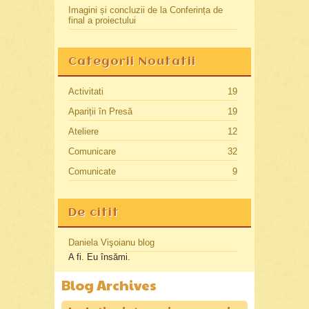
Imagini și concluzii de la Conferința de
final a proiectului
Categorii Noutatii
Activitati
19
Apariții în Presă
19
Ateliere
12
Comunicare
32
Comunicate
9
De citit
Daniela Vişoianu blog
A fi. Eu însămi.
Blog Archives