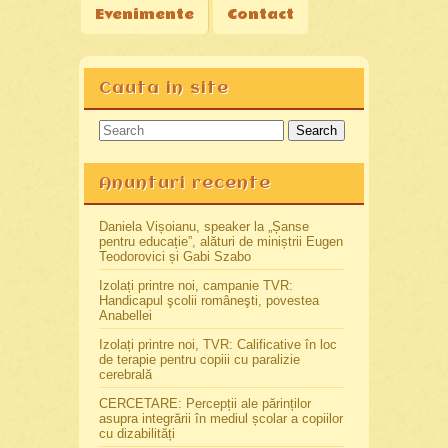
Evenimente
Contact
Cauta in site
Search
Anunturi recente
Daniela Vișoianu, speaker la „Șanse
pentru educație”, alături de miniștrii Eugen
Teodorovici și Gabi Szabo
Izolați printre noi, campanie TVR:
Handicapul şcolii româneşti, povestea
Anabellei
Izolați printre noi, TVR: Calificative în loc
de terapie pentru copiii cu paralizie
cerebrală
CERCETARE: Percepții ale părinților
asupra integrării în mediul școlar a copiilor
cu dizabilități