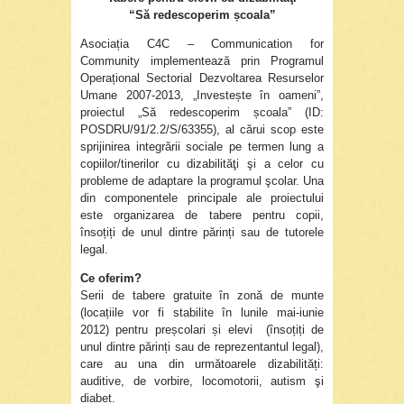
“Să redescoperim școala”
Asociația C4C – Communication for
Community implementează prin Programul
Operațional Sectorial Dezvoltarea Resurselor
Umane 2007-2013, „Investește în oameni”,
proiectul „Să redescoperim școala” (ID:
POSDRU/91/2.2/S/63355), al cărui scop este
sprijinirea integrării sociale pe termen lung a
copiilor/tinerilor cu dizabilităţi şi a celor cu
probleme de adaptare la programul şcolar. Una
din componentele principale ale proiectului
este organizarea de tabere pentru copii,
însoțiți de unul dintre părinți sau de tutorele
legal.
Ce oferim?
Serii de tabere gratuite în zonă de munte
(locațiile vor fi stabilite în lunile mai-iunie
2012) pentru preșcolari și elevi (însoțiți de
unul dintre părinți sau de reprezentantul legal),
care au una din următoarele dizabilități:
auditive, de vorbire, locomotorii, autism şi
diabet.