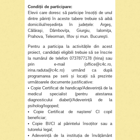
Condiții de participare:
Elevii care doresc să participe însoțiți de unul
dintre părinți în aceste tabere trebuie să aibă
domiciliul/reședința în județele: Argeş,
Călăraşi, Dâmboviţa, Giurgiu, Ialomiţa,
Prahova, Teleorman, Ilfov și mun. Bucureşti.
Pentru a participa la activitățile din acest
proiect, candidații eligibili trebuie să se înscrie
la numărul de telefon 0737877178 (Irina) sau
prin e-mail (office@c4c.ro,
irina.raduta@c4c.ro) urmând ca după
programarea pe serii și locații să prezinte
următoarele documente justificative:
• Copie Certificat de handicap/Adeverință de la
medicul specialist (pentru atestarea
diagnosticului diabet)/Adeverință de la
psiholog/logoped;
• Copie Certificat de naștere/ CI copil
beneficiar;
• Copie BI/CI al părintelui însoțitor sau a
tutorelui legal;
• Adeverință de la instituția de învățământ