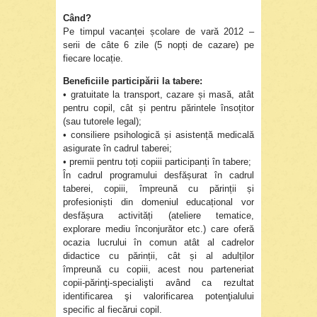
Când?
Pe timpul vacanței școlare de vară 2012 –
serii de câte 6 zile (5 nopți de cazare) pe
fiecare locație.
Beneficiile participării la tabere:
• gratuitate la transport, cazare și masă, atât
pentru copil, cât și pentru părintele însoțitor
(sau tutorele legal);
• consiliere psihologică și asistență medicală
asigurate în cadrul taberei;
• premii pentru toți copiii participanți în tabere;
În cadrul programului desfășurat în cadrul
taberei, copiii, împreună cu părinții și
profesioniști din domeniul educațional vor
desfășura activități (ateliere tematice,
explorare mediu înconjurător etc.) care oferă
ocazia lucrului în comun atât al cadrelor
didactice cu părinții, cât și al adulților
împreună cu copiii, acest nou parteneriat
copii-părinţi-specialişti având ca rezultat
identificarea şi valorificarea potenţialului
specific al fiecărui copil.