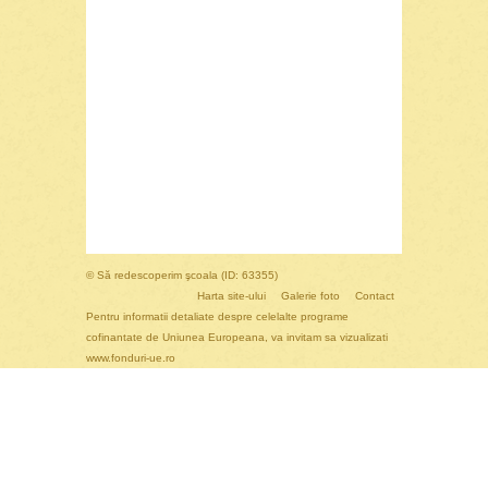
© Să redescoperim şcoala (ID: 63355)
Harta site-ului
Galerie foto
Contact
Pentru informatii detaliate despre celelalte programe
cofinantate de Uniunea Europeana, va invitam sa vizualizati
www.fonduri-ue.ro