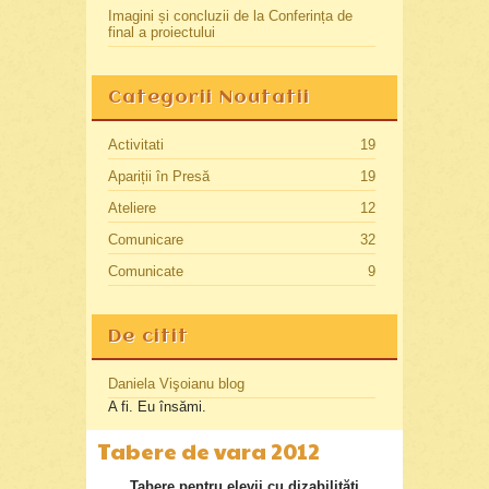
Imagini și concluzii de la Conferința de
final a proiectului
Categorii Noutatii
Activitati
19
Apariții în Presă
19
Ateliere
12
Comunicare
32
Comunicate
9
De citit
Daniela Vişoianu blog
A fi. Eu însămi.
Tabere de vara 2012
Tabere pentru elevii cu dizabilităţi