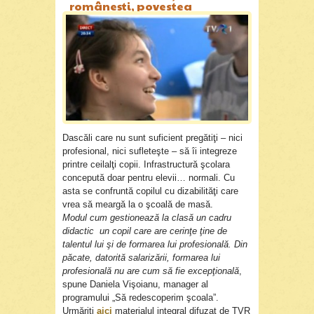
româneşti, povestea
Anabellei
Dascăli care nu sunt suficient pregătiţi – nici
profesional, nici sufleteşte – să îi integreze
printre ceilalţi copii. Infrastructură şcolara
concepută doar pentru elevii… normali. Cu
asta se confruntă copilul cu dizabilităţi care
vrea să meargă la o şcoală de masă.
Modul cum gestionează la clasă un cadru
didactic un copil care are cerinţe ţine de
talentul lui şi de formarea lui profesională. Din
păcate, datorită salarizării, formarea lui
profesională nu are cum să fie excepţională
,
spune Daniela Vişoianu, manager al
programului „Să redescoperim şcoala”.
Urmăriți
aici
materialul integral difuzat de TVR