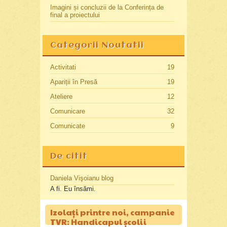
Imagini și concluzii de la Conferința de
final a proiectului
Categorii Noutatii
Activitati
19
Apariții în Presă
19
Ateliere
12
Comunicare
32
Comunicate
9
De citit
Daniela Vişoianu blog
A fi. Eu însămi.
Izolați printre noi, campanie
TVR: Handicapul şcolii