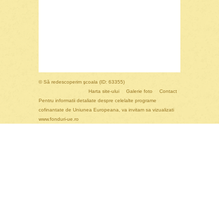
© Să redescoperim şcoala (ID: 63355)
Harta site-ului
Galerie foto
Contact
Pentru informatii detaliate despre celelalte programe
cofinantate de Uniunea Europeana, va invitam sa vizualizati
www.fonduri-ue.ro