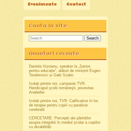
Evenimente
Contact
Cauta in site
Search
Anunturi recente
Daniela Vișoianu, speaker la „Șanse
pentru educație”, alături de miniștrii Eugen
Teodorovici și Gabi Szabo
Izolați printre noi, campanie TVR:
Handicapul şcolii româneşti, povestea
Anabellei
Izolați printre noi, TVR: Calificative în loc
de terapie pentru copiii cu paralizie
cerebrală
CERCETARE: Percepții ale părinților
asupra integrării în mediul școlar a copiilor
cu dizabilități