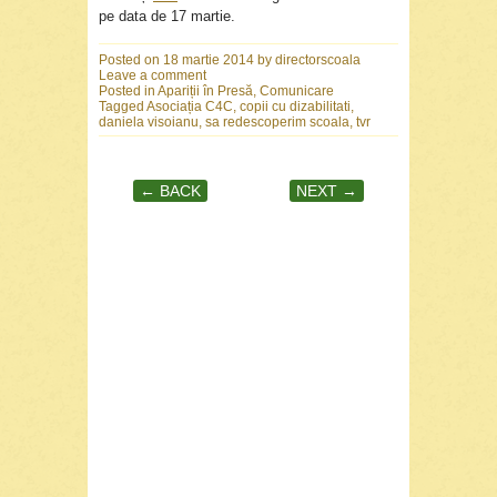
pe data de 17 martie.
Posted on
18 martie 2014
by
directorscoala
Leave a comment
Posted in
Apariții în Presă
,
Comunicare
Tagged
Asociația C4C
,
copii cu dizabilitati
,
daniela visoianu
,
sa redescoperim scoala
,
tvr
← BACK
NEXT →
Post navigation